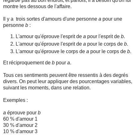
regarde pas au bon endroit, et parfois, il a besoin qu'on lui
montre les dessous de l'affaire.
Il y a trois sortes d'amours d'une personne
a
pour une
personne
b
:
L'amour qu'éprouve l'esprit de
a
pour l'esprit de
b
.
L'amour qu'éprouve l'esprit de
a
pour le corps de
b
.
L'amour qu'éprouve le corps de
a
pour le corps de
b
.
Et réciproquement de
b
pour
a
.
Tous ces sentiments peuvent être ressentis à des degrés
divers. On peut leur appliquer des pourcentages variables,
suivant les moments, dans une relation.
Exemples :
a
éprouve pour
b
60 % d'amour 1
30 % d'amour 2
10 % d'amour 3