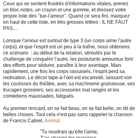
Ceux qui se sentent frustrés d'informations vitales, prenez
un bloc-notes, un crayon et une gomme, et dressez votre
propre liste des "tue-l'amour". Quand ce sera fini, marquez
en haut de cette liste, en très grosses lettres : IL NE FAUT
PAS…
Lorsque l'amour est surtout de type 3 (un corps aime l'autre
corps), et que l'esprit est un peu à la traîne, nous obtenons
ce scénario : au début de la relation, stimulés par le
challenge de conquérir l'autre, les postulants amoureux font
des efforts pour séduire, paraître à leur avantage. Mais
rapidement, une fois les corps rassasiés, l'esprit perd sa
motivation. Le décor tape-à-l'œil est escamoté, laissant voir
les coulisses du théâtre, avec sa machinerie graisseuse, ses
trucages grossiers, ses accessoires mal rangés et les
comédiens maussades, fatigués.
Au premier rencard, on se fait beau, on se fait belle, on dit de
belles choses. Tout cela n'est pas sans rappeler la chanson
de Francis Cabrel,
Animal
.
"Tu voudrais qu'elle t'aime,
T'as changé tes manières,