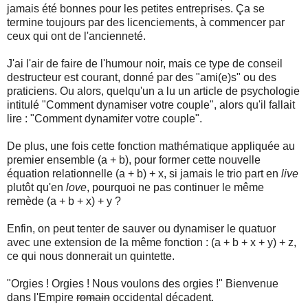
jamais été bonnes pour les petites entreprises. Ça se
termine toujours par des licenciements, à commencer par
ceux qui ont de l'ancienneté.
J'ai l'air de faire de l'humour noir, mais ce type de conseil
destructeur est courant, donné par des "ami(e)s" ou des
praticiens. Ou alors, quelqu'un a lu un article de psychologie
intitulé "Comment dynamiser votre couple", alors qu'il fallait
lire : "Comment dynami
t
er votre couple".
De plus, une fois cette fonction mathématique appliquée au
premier ensemble (a + b), pour former cette nouvelle
équation relationnelle (a + b) + x, si jamais le trio part en
live
plutôt qu'en
love
, pourquoi ne pas continuer le même
remède (a + b + x) + y ?
Enfin, on peut tenter de sauver ou dynamiser le quatuor
avec une extension de la même fonction : (a + b + x + y) + z,
ce qui nous donnerait un quintette.
"Orgies ! Orgies ! Nous voulons des orgies !" Bienvenue
dans l'Empire
romain
occidental décadent.