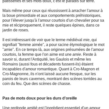
pâtisseries et ses mots doux, c'est le paradis sur terre.
Mais même pour ceux qui réussissent à arracher l'amour à
la boue primordiale et aux comportements préhistoriques,
pour l'élever jusqu'à l'amour courtois d'un chevalier pour sa
mie et réciproquement, il reste quelques épines, dans ce
jardin de roses.
Il est intéressant de voir que le terme médiéval
mie
, qui
signifiait "femme aimée", a pour racine étymologique le mot
"amie". En ce temps-là, aux origines présumées de l'amour
courtois, la femme que l'on aime est une
amie
. Reste à
savoir si, durant l'Antiquité, les Gaulois et même les
Romains (aussi fous et décadents fussent-ils) étaient
incapables d'amour romantique. Quant à Cro-Magnon et
Cro-Magnonne, ils n'ont laissé aucune fresque, sur les
parois de leurs cavernes, montrant des scènes torrides au
coin du feu. Que des scènes de chasse.
Pas de mots doux pour les durs d'oreille
Une profonde amitié est l'ingrédient essentiel d'un amour