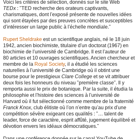
Voici les critères de sélection, donnés sur le site Web
TEDx
: "TED recherche des orateurs captivants,
charismatiques, dont l'exposé présente de nouvelles idées
qui sont étayées par des preuves concrètes et susceptibles
d'intéresser un large public à l'échelle mondiale."
Rupert Sheldrake
est un scientifique anglais, né le 18 juin
1942, ancien biochimiste, titulaire d'un doctorat (1967) en
biochimie de l'université de Cambridge. Il est l'auteur de
80 articles et 10 ouvrages scientifiques. Ancien chercheur et
membre de la
Royal Society
, il a étudié les sciences
naturelles à l'université de Cambridge où il obtint une
bourse pour le prestigieux
Clare College
et se vit attribuer
deux fois les honneurs du niveau "première classe". Il y
remporta aussi le prix de botanique. Par la suite, il étudia la
philosophie et l'histoire des sciences à l'université de
Harvard où il fut sélectionné comme membre de la fraternité
Franck Knox
, club élitiste où l'on n'entre qu'au prix d'une
compétition sévère exigeant ces qualités : "… talent de
leader, force de caractère, esprit affûté, jugement équilibré et
dévotion envers les idéaux démocratiques."
Dans une conférence donnée sur le canal YouTube de