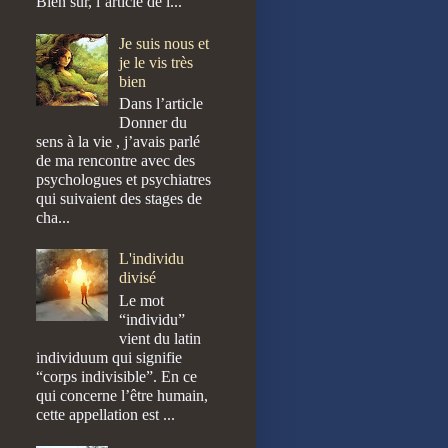
Bien sûr, l’article de l...
Je suis nous et
je le vis très
bien
Dans l’article
Donner du
sens à la vie , j’avais parlé
de ma rencontre avec des
psychologues et psychiatres
qui suivaient des stages de
cha...
L'individu
divisé
Le mot
“individu”
vient du latin
individuum qui signifie
“corps indivisible”. En ce
qui concerne l’être humain,
cette appellation est ...