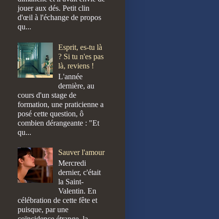
jouer aux dés. Petit clin
d'œil à l'échange de propos
qu...
Esprit, es-tu là
? Si tu n'es pas
là, reviens !
L'année
dernière, au
cours d'un stage de
formation, une praticienne a
posé cette question, ô
combien dérangeante : "Et
qu...
Sauver l'amour
Mercredi
dernier, c'était
la Saint-
Valentin. En
célébration de cette fête et
puisque, par une
coïncidence étrange, la