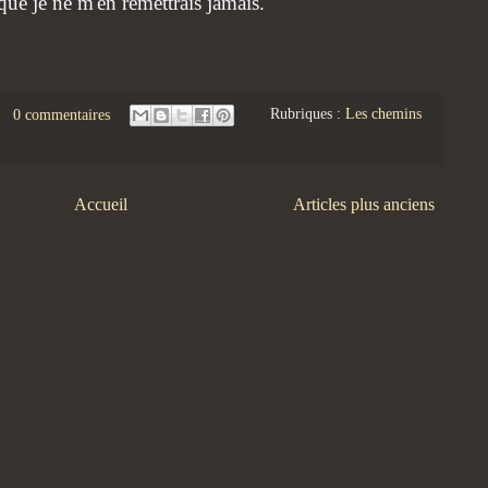
u que je ne m'en remettrais jamais."
0 commentaires
Rubriques :
Les chemins
Accueil
Articles plus anciens