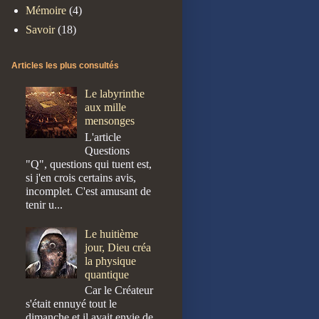
Mémoire
(4)
Savoir
(18)
Articles les plus consultés
Le labyrinthe
aux mille
mensonges
L'article
Questions
"Q", questions qui tuent est,
si j'en crois certains avis,
incomplet. C'est amusant de
tenir u...
Le huitième
jour, Dieu créa
la physique
quantique
Car le Créateur
s'était ennuyé tout le
dimanche et il avait envie de